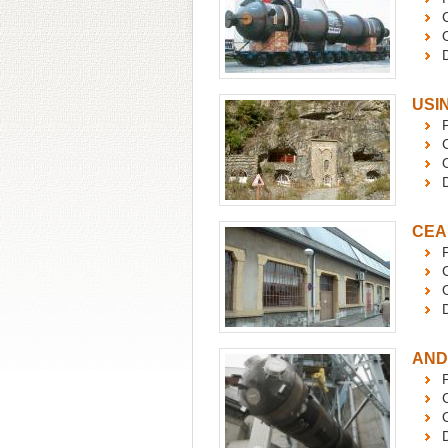
USI
P
CEA
P
C
AND
P