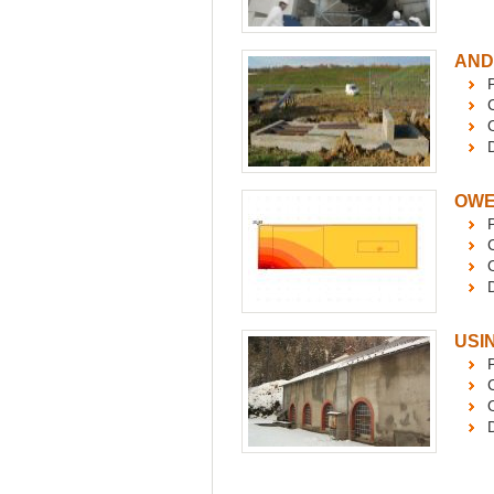
AND
OWE
P
USI
P