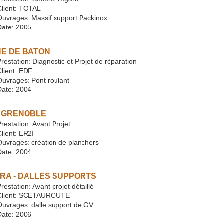
Client: TOTAL
Ouvrages: Massif support Packinox
Date: 2005
NE DE BATON
restation: Diagnostic et Projet de réparation
Client: EDF
Ouvrages: Pont roulant
Date: 2004
 GRENOBLE
restation: Avant Projet
lient: ER2I
Ouvrages: création de planchers
Date: 2004
RA - DALLES SUPPORTS
restation: Avant projet détaillé
Client: SCETAUROUTE
Ouvrages: dalle support de GV
Date: 2006